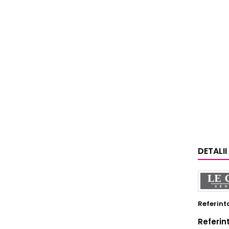
DETALI
Referint
Referin