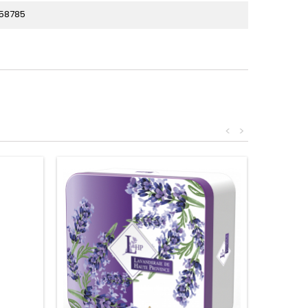
58785
<
>