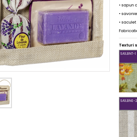
• sapun 
• savoni
• saculet
Fabricati
Texturi 
SA1LBNT-1
SA1LBNT-
1
SA1LBNE-
SA1LBNE-
2