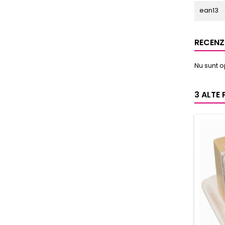
ean13
RECENZI
Nu sunt o
3 ALTE