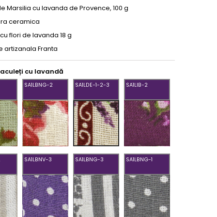
de Marsilia cu lavanda de Provence, 100 g
era ceramica
 cu flori de lavanda 18 g
e artizanala Franta
saculeți cu lavandă
SA1LBNG-2
SA1LDE-1-2-3
SA1LIB-2
SA1LBNG-
SA1LIB-
SA1LDE-
2
2
1-
2-
3
2
SA1LBNV-3
SA1LBNG-3
SA1LBNG-1
SA1LBNV-
SA1LBNG-
SA1LBNG-
3
3
1