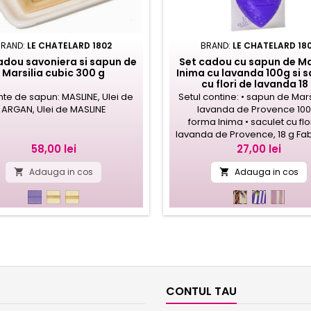
BRAND:
LE CHATELARD 1802
BRAND:
LE CHATELARD 18
adou savoniera si sapun de
Set cadou cu sapun de Ma
Marsilia cubic 300 g
Inima cu lavanda 100g si s
cu flori de lavanda 18
nte de sapun: MASLINE, Ulei de
Setul contine: • sapun de Mars
ARGAN, Ulei de MASLINE
lavanda de Provence 100
forma Inima • saculet cu flo
lavanda de Provence, 18 g Fabr
Franta
Pret
Pret
58,00 lei
27,00 lei
Adauga in cos
Adauga in cos


lavanda
ulei
ulei
SA1LDE-
SA1LBNV-
SA1LBN
de
de
1-
4
3
masline
argan
2-
3
CONTUL TAU