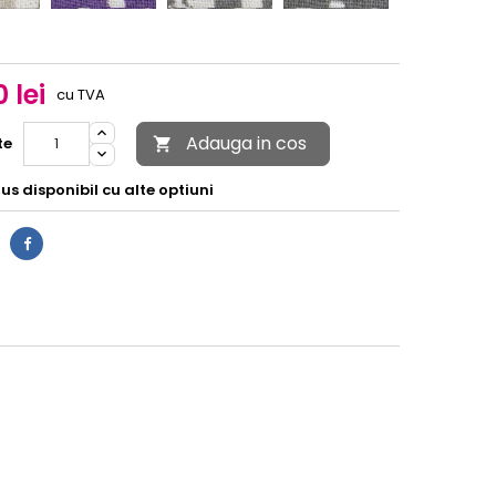
 lei
cu TVA
Adauga in cos
te

s disponibil cu alte optiuni