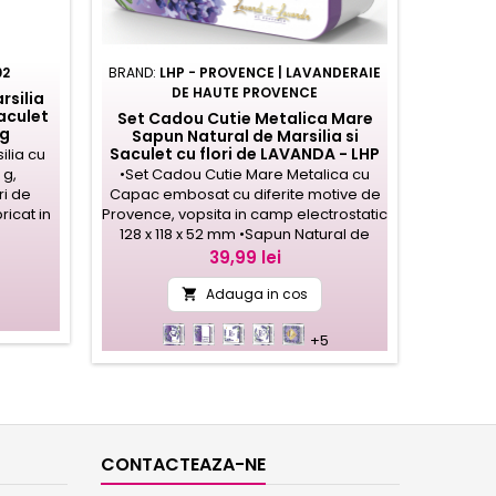
02
BRAND:
LHP - PROVENCE | LAVANDERAIE
DE HAUTE PROVENCE
rsilia
aculet
Set Cadou Cutie Metalica Mare
 g
Sapun Natural de Marsilia si
Saculet cu flori de LAVANDA - LHP
ilia cu
Provence
 g,
•Set Cadou Cutie Mare Metalica cu
ri de
Capac embosat cu diferite motive de
icat in
Provence, vopsita in camp electrostatic
128 x 118 x 52 mm •Sapun Natural de
Marsilia 100g sii Flori de Lavanda 18g in
Pret
39,99 lei
saculet de panza albita si imprimata
sau in combinatie cu organza •
Adauga in cos

R-
Parfumeaza hainele, dulapurile, biroul
D001
D002
D003
D004
D005
sau masina Dvs., fiind o alegere foarte
+5
buna pentru...
CONTACTEAZA-NE