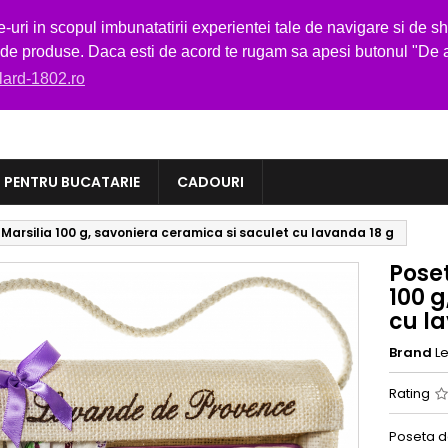
-1802.ro
i in scopul imbunatatirii experientei tale de navigare si de sho
i de produse. Daca esti de acord te rugam sa apesi butonul "De 
elard-1802.ro

PENTRU BUCATARIE
CADOURI
Marsilia 100 g, savoniera ceramica si saculet cu lavanda 18 g
Poset
100 g
cu l
Brand
L
Rating
Poseta d