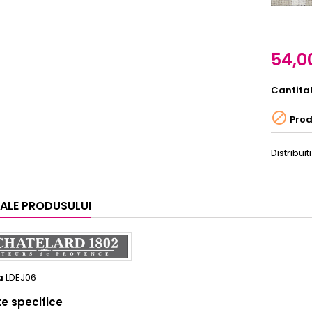
54,00
Cantita

Produ
Distribuiti
I ALE PRODUSULUI
a
LDEJ06
te specifice