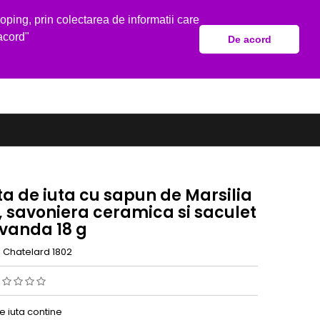
Bine ai venit,
Autentificare
sau
Creeaza un cont
ping, prin colectarea de informatii care
acord"
De acord
shopping_cart
Cos:
0
Produse - 0,00 lei
a de iuta cu sapun de Marsilia
, savoniera ceramica si saculet
avanda 18 g
e Chatelard 1802
e iuta contine