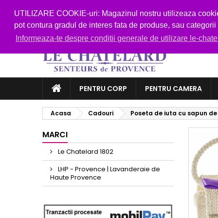
Telefon:
0752 192 192
E-mail:
shop @ le-chatelard
UTILIZARE COOKIE-uri: Magazinul nostru utilizeaza cookie-ur
pot contura gradul de interes fata de produse, sau categori
Informeaza-te despre conditii generale de utilizare le-chat
PENTRU CORP
PENTRU CAMERA
Acasa
Cadouri
Poseta de iuta cu sapun de 
MARCI
Le Chatelard 1802
LHP - Provence | Lavanderaie de
Haute Provence