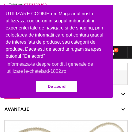
Telefon:
0752 192 192
UTILIZARE COOKIE-uri: Magazinul nostru
utilizeaza cookie-uri in scopul imbunatatirii
experientei tale de navigare si de shoping, prin
colectarea de informatii care pot contura gradul
de interes fata de produse, sau categorii de
produse. Daca esti de acord te rugam sa apesi
0



shopping_cart
butonul "De acord"
Informeaza-te despre conditii generale de
Acasa
Cadouri
utilizare le-chatelard-1802.ro
Poseta de iuta cu sapun de Marsilia 100 g, savoniera
ceramica si saculet cu lavanda 18 g
De acord
MARCI
AVANTAJE