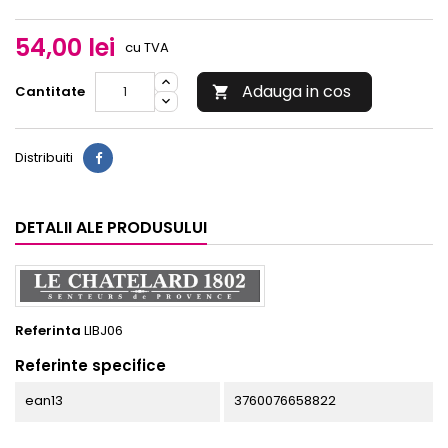
54,00 lei
cu TVA
Adauga in cos
Cantitate

Distribuiti
DETALII ALE PRODUSULUI
Referinta
LIBJ06
Referinte specifice
ean13
3760076658822