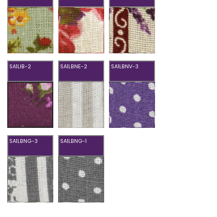
SA1LBNT-
SA1LBNG-
SA1LDE-
1
2
1-
2-
3
SA1LIB-2
SA1LBNE-2
SA1LBNV-3
SA1LBNE-
SA1LBNV-
SA1LIB-
2
3
2
SA1LBNG-3
SA1LBNG-1
SA1LBNG-
SA1LBNG-
3
1