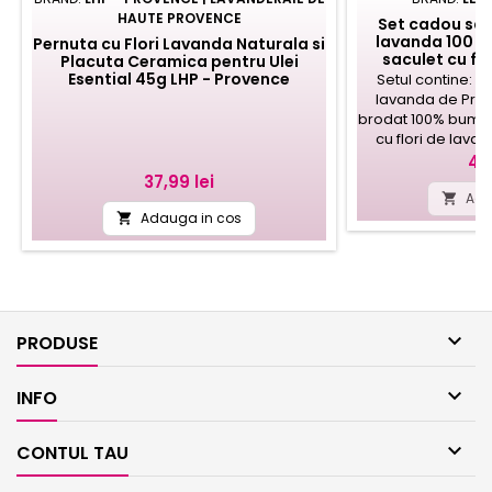
HAUTE PROVENCE
Set cadou sap
lavanda 100 g,
Pernuta cu Flori Lavanda Naturala si
saculet cu fl
Placuta Ceramica pentru Ulei
Esential 45g LHP - Provence
Setul contine: •
lavanda de Prov
brodat 100% bumba
cu flori de lava
Fabrica
Pr
42,
Pret
37,99 lei
Ada

Adauga in cos


PRODUSE

INFO

CONTUL TAU