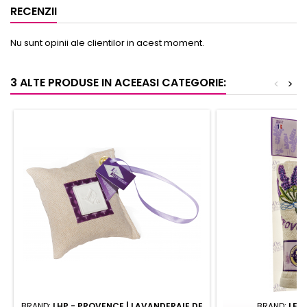
RECENZII
Nu sunt opinii ale clientilor in acest moment.
3 ALTE PRODUSE IN ACEEASI CATEGORIE:
<
>
BRAND:
LHP - PROVENCE | LAVANDERAIE DE
BRAND:
LE 