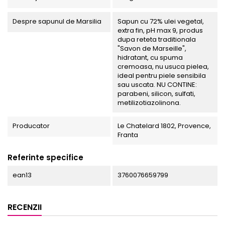
Despre sapunul de Marsilia
Sapun cu 72% ulei vegetal,
extra fin, pH max 9, produs
dupa reteta traditionala
"Savon de Marseille",
hidratant, cu spuma
cremoasa, nu usuca pielea,
ideal pentru piele sensibila
sau uscata. NU CONTINE:
parabeni, silicon, sulfati,
metilizotiazolinona.
Producator
Le Chatelard 1802, Provence,
Franta
Referinte specifice
ean13
3760076659799
RECENZII