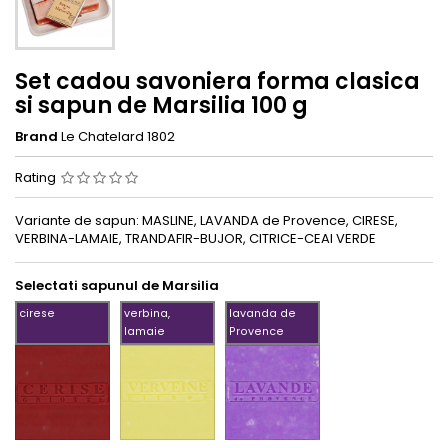
Set cadou savoniera forma clasica
si sapun de Marsilia 100 g
Brand
Le Chatelard 1802
Rating
Variante de sapun: MASLINE, LAVANDA de Provence, CIRESE,
VERBINA-LAMAIE, TRANDAFIR-BUJOR, CITRICE-CEAI VERDE
Selectati sapunul de Marsilia
cirese
verbina,
lavanda de
lamaie
Provence
cirese
verbina,
lavanda
lamaie
de
Provence