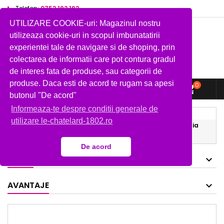
Telefon:
0752 192 192
UTILIZARE COOKIE-uri: Magazinul nostru
utilizeaza cookie-uri in scopul imbunatatirii
experientei tale de navigare si de shoping, prin
colectarea de informatii care pot contura gradul
de interes fata de produse, sau categorii de
produse. Daca esti de acord te rugam sa apesi
0



shopping_cart
butonul "De acord"
Informeaza-te despre conditii generale de
Acasa
Cadouri
utilizare le-chatelard-1802.ro
Set cadou savoniera forma clasica si sapun de Marsilia
100 g
De acord
MARCI
AVANTAJE