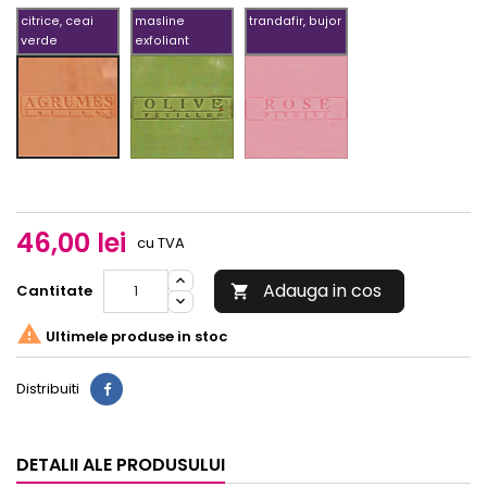
citrice, ceai
masline
trandafir, bujor
verde
exfoliant
masline
trandafir,
citrice,
exfoliant
bujor
ceai
verde
46,00 lei
cu TVA
Adauga in cos
Cantitate


Ultimele produse in stoc
Distribuiti
DETALII ALE PRODUSULUI