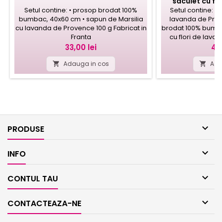
saculet cu fl
Setul contine: • prosop brodat 100%
Setul contine: •
bumbac, 40x60 cm • sapun de Marsilia
lavanda de Prov
cu lavanda de Provence 100 g Fabricat in
brodat 100% bumba
Franta
cu flori de lava
Fabrica
Pret
Pr
33,00 lei
42,
Adauga in cos
Ada



PRODUSE

INFO

CONTUL TAU

CONTACTEAZA-NE