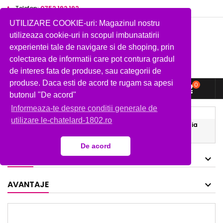
Telefon:
0752 192 192
UTILIZARE COOKIE-uri: Magazinul nostru
utilizeaza cookie-uri in scopul imbunatatirii
experientei tale de navigare si de shoping, prin
colectarea de informatii care pot contura gradul
de interes fata de produse, sau categorii de
produse. Daca esti de acord te rugam sa apesi
0



shopping_cart
butonul "De acord"
Informeaza-te despre conditii generale de
Acasa
Cadouri
utilizare le-chatelard-1802.ro
Set cadou savoniera forma clasica si sapun de Marsilia
100 g
De acord
MARCI
AVANTAJE