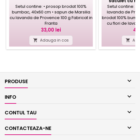
saculet cu fl
Setul contine: • prosop brodat 100%
Setul contine: •
bumbac, 40x60 cm • sapun de Marsilia
lavanda de Prov
cu lavanda de Provence 100 g Fabricat in
brodat 100% bumba
Franta
cu flori de lava
Fabrica
Pret
Pr
33,00 lei
42,
Adauga in cos
Ada



PRODUSE

INFO

CONTUL TAU

CONTACTEAZA-NE