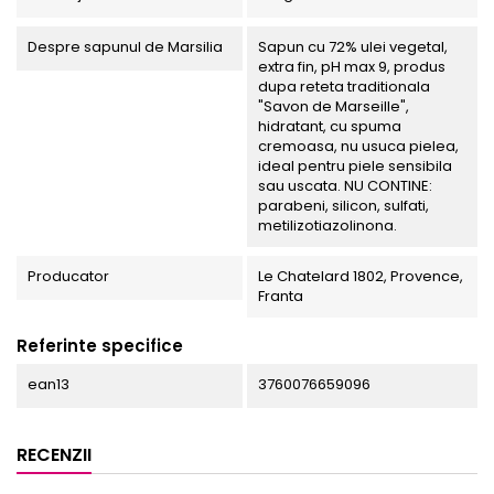
Despre sapunul de Marsilia
Sapun cu 72% ulei vegetal,
extra fin, pH max 9, produs
dupa reteta traditionala
"Savon de Marseille",
hidratant, cu spuma
cremoasa, nu usuca pielea,
ideal pentru piele sensibila
sau uscata. NU CONTINE:
parabeni, silicon, sulfati,
metilizotiazolinona.
Producator
Le Chatelard 1802, Provence,
Franta
Referinte specifice
ean13
3760076659096
RECENZII