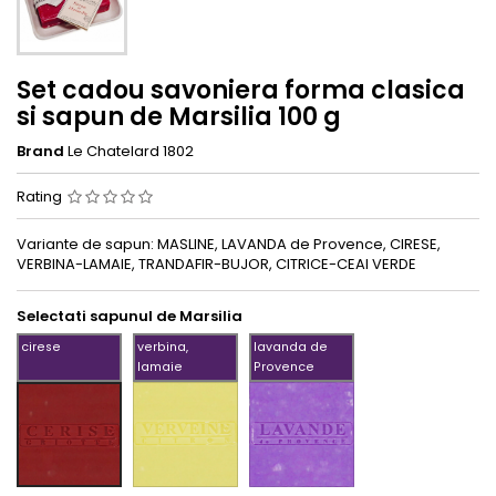
Set cadou savoniera forma clasica
si sapun de Marsilia 100 g
Brand
Le Chatelard 1802
Rating
Variante de sapun: MASLINE, LAVANDA de Provence, CIRESE,
VERBINA-LAMAIE, TRANDAFIR-BUJOR, CITRICE-CEAI VERDE
Selectati sapunul de Marsilia
cirese
verbina,
lavanda de
lamaie
Provence
verbina,
lavanda
cirese
lamaie
de
Provence