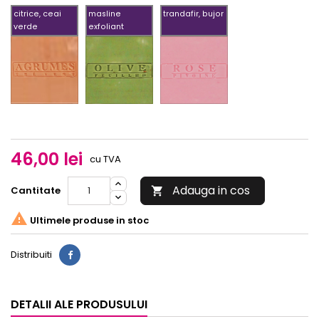
citrice, ceai
masline
trandafir, bujor
verde
exfoliant
citrice,
masline
trandafir,
ceai
exfoliant
bujor
verde
46,00 lei
cu TVA
Adauga in cos
Cantitate


Ultimele produse in stoc
Distribuiti
DETALII ALE PRODUSULUI