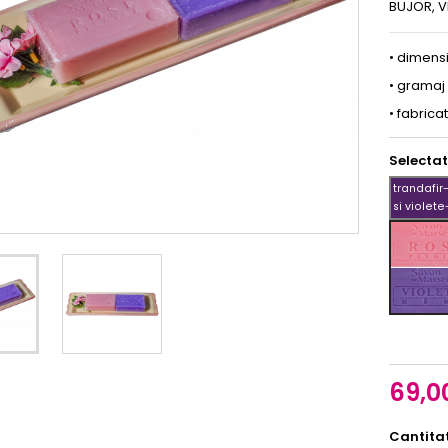
BUJOR, V
• dimens
• gramaj 
• fabricat
Selectat
trandafir
si violete
mure
trandafir
bujor
si
violete-
mure
69,00
Cantita