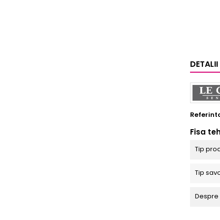
DETALI
Referint
Fisa te
Tip pro
Tip sav
Despre 