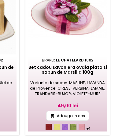
02
BRAND:
LE CHATELARD 1802
pun de
Set cadou savoniera ovala plata si
sapun de Marsilia 100g
Ulei de
Variante de sapun: MASLINE, LAVANDA
E
de Provence, CIRESE, VERBINA-LAMAIE,
TRANDAFIR-BUJOR, VIOLETE-MURE
Pret
49,00 lei
Adauga in cos

cirese
verbina,
lavanda
masline
trandafir,
+1
lamaie
de
exfoliant
bujor