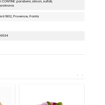
 CONTINE: parabeni, silicon, sulfati,
azolinona.
ard 1802, Provence, Franta
00034
<
>