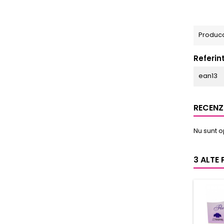
Produc
Referin
ean13
RECENZI
Nu sunt o
3 ALTE