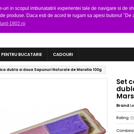
-1802.ro
i in scopul imbunatatirii experientei tale de navigare si de sho
i de produse. Daca esti de acord te rugam sa apesi butonul "De 
elard-1802.ro

PENTRU BUCATARIE
CADOURI
ca dubla si doua Sapunuri Naturale de Marsilia 100g
Set 
dubl
Marsi
Brand
L
Rating
Combinat