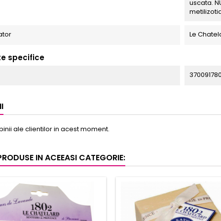
uscata. NU
metilizoti
ator
Le Chatel
te specifice
37009178
I
pinii ale clientilor in acest moment.
 PRODUSE IN ACEEASI CATEGORIE: