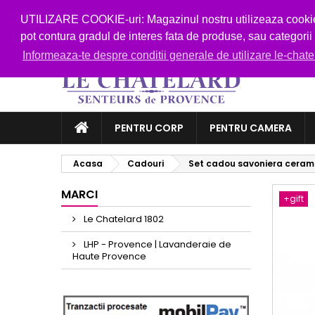
Telefon:
0752 192 192
E-mail:
shop @ le-chatelard
UTILIZARE COOKIE-uri: Magazinul nostru utilizeaza cookie-ur
pot contura gradul de interes fata de produse, sau categori
Informeaza-te despre conditii generale de utilizare le-chat
PENTRU CORP
PENTRU CAMERA
Acasa
Cadouri
Set cadou savoniera cerami
MARCI
+gift
Le Chatelard 1802
LHP - Provence | Lavanderaie de
Haute Provence