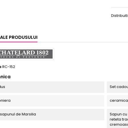
Distribuiti
I ALE PRODUSULUI
a
RC-152
hnica
dus
Set cadou 
oniera
ceramica
sapunul de Marsilia
Sapun cu 
reteta tr
cremoasa,