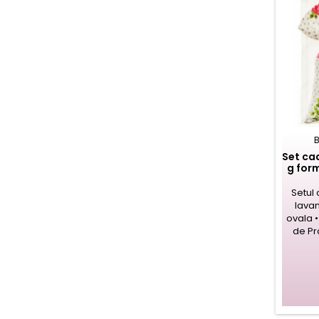
Set ca
g form
Setul 
lava
ovala •
de Pr