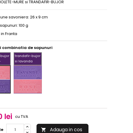
IOLETE-MURE si TRANDAFIR-BUJOR
iune savoniera: 26 x 9 cm
sapunuri: 100 g
 in Franta
i combinatia de sapunuri
-bujor
trandafir-bujor
-
si lavanda
trandafir-
-
bujor
si
lavanda
 lei
cu TVA
Adauga in cos
te
