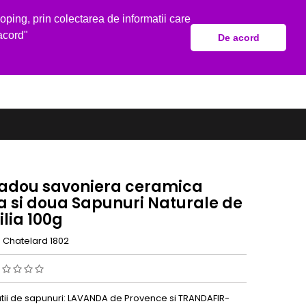
Bine ai venit,
Autentificare
sau
Creeaza un cont
ping, prin colectarea de informatii care
acord"
De acord
shopping_cart
Cos:
0
Produse - 0,00 lei
cadou savoniera ceramica
a si doua Sapunuri Naturale de
lia 100g
e Chatelard 1802
ii de sapunuri: LAVANDA de Provence si TRANDAFIR-