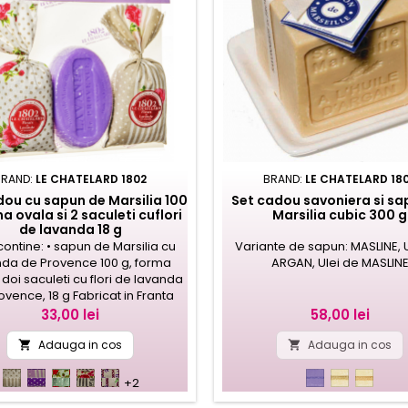
BRAND:
LE CHATELARD 1802
BRAND:
LE CHATELARD 18
dou cu sapun de Marsilia 100
Set cadou savoniera si sa
a ovala si 2 saculeti cuflori
Marsilia cubic 300 g
de lavanda 18 g
contine: • sapun de Marsilia cu
Variante de sapun: MASLINE, 
nda de Provence 100 g, forma
ARGAN, Ulei de MASLIN
 doi saculeti cu flori de lavanda
ovence, 18 g Fabricat in Franta
Pret
Pret
33,00 lei
58,00 lei
Adauga in cos
Adauga in cos


LBNS04E
LBNS04R
LBNS04T
LBNS04G
LDES04
lavanda
ulei
ulei
+2
de
de